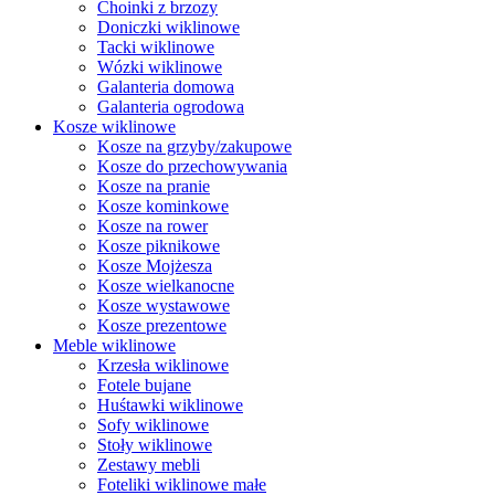
Choinki z brzozy
Doniczki wiklinowe
Tacki wiklinowe
Wózki wiklinowe
Galanteria domowa
Galanteria ogrodowa
Kosze wiklinowe
Kosze na grzyby/zakupowe
Kosze do przechowywania
Kosze na pranie
Kosze kominkowe
Kosze na rower
Kosze piknikowe
Kosze Mojżesza
Kosze wielkanocne
Kosze wystawowe
Kosze prezentowe
Meble wiklinowe
Krzesła wiklinowe
Fotele bujane
Huśtawki wiklinowe
Sofy wiklinowe
Stoły wiklinowe
Zestawy mebli
Foteliki wiklinowe małe