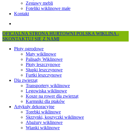
Zestawy mebli
Foteliki wiklinowe małe
Kontakt
search
OFICJALNA STRONA HURTOWNI POLSKA WIKLINA -
SKONTAKTUJ SIĘ Z NAMI
Płoty ogrodowe
Maty wiklinowe
Palisady Wiklinowe
Płoty leszczynowe
Słupki leszczynowe
Furtki leszczynowe
Dla zwierząt
Transportery wiklinowe
Legowiska wiklinowe
Kosze na rower dla zwierząt
Karmniki dla ptaków
Artykuły dekoracyjne
Torebki wiklinowe
Skrzynki, koszyczki wiklinowe
Abażury wiklinowe
Wianki wiklinowe