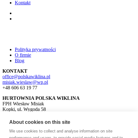
Kontakt
Polityka prywatności
O firmie
Blog
KONTAKT
office@polskawiklina.pl
misiak.wieslaw@wp.pl
+48 606 63 19 77
HURTOWNIA
POLSKA WIKLINA
FPH Wiesław Misiak
Kopki, ul. Wygoda 58
37-420 Rudnik nad Sanem
About cookies on this site
We use cookies to collect and analyse information on site
performance and usage, to provide social media features and to