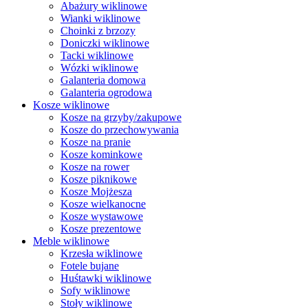
Abażury wiklinowe
Wianki wiklinowe
Choinki z brzozy
Doniczki wiklinowe
Tacki wiklinowe
Wózki wiklinowe
Galanteria domowa
Galanteria ogrodowa
Kosze wiklinowe
Kosze na grzyby/zakupowe
Kosze do przechowywania
Kosze na pranie
Kosze kominkowe
Kosze na rower
Kosze piknikowe
Kosze Mojżesza
Kosze wielkanocne
Kosze wystawowe
Kosze prezentowe
Meble wiklinowe
Krzesła wiklinowe
Fotele bujane
Huśtawki wiklinowe
Sofy wiklinowe
Stoły wiklinowe