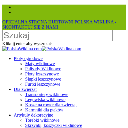
Skip
facebook
to
instagram
main
OFICJALNA STRONA HURTOWNI POLSKA WIKLINA -
content
SKONTAKTUJ SIĘ Z NAMI
Kliknij enter aby wyszukać
Close
Search
search
Menu
Płoty ogrodowe
Maty wiklinowe
Palisady Wiklinowe
Płoty leszczynowe
Słupki leszczynowe
Furtki leszczynowe
Dla zwierząt
Transportery wiklinowe
Legowiska wiklinowe
Kosze na rower dla zwierząt
Karmniki dla ptaków
Artykuły dekoracyjne
Torebki wiklinowe
Skrzynki, koszyczki wiklinowe