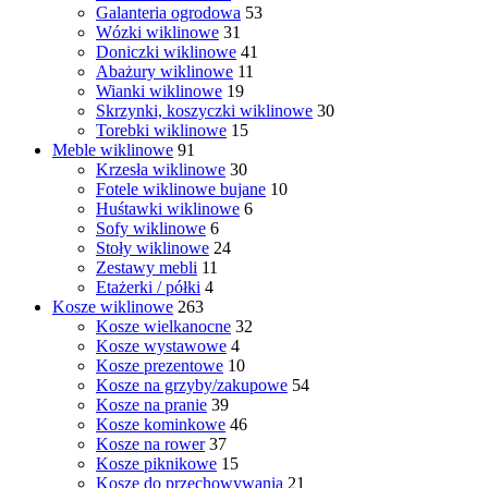
Galanteria ogrodowa
53
Wózki wiklinowe
31
Doniczki wiklinowe
41
Abażury wiklinowe
11
Wianki wiklinowe
19
Skrzynki, koszyczki wiklinowe
30
Torebki wiklinowe
15
Meble wiklinowe
91
Krzesła wiklinowe
30
Fotele wiklinowe bujane
10
Huśtawki wiklinowe
6
Sofy wiklinowe
6
Stoły wiklinowe
24
Zestawy mebli
11
Etażerki / półki
4
Kosze wiklinowe
263
Kosze wielkanocne
32
Kosze wystawowe
4
Kosze prezentowe
10
Kosze na grzyby/zakupowe
54
Kosze na pranie
39
Kosze kominkowe
46
Kosze na rower
37
Kosze piknikowe
15
Kosze do przechowywania
21