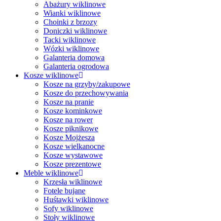
Abażury wiklinowe
Wianki wiklinowe
Choinki z brzozy
Doniczki wiklinowe
Tacki wiklinowe
Wózki wiklinowe
Galanteria domowa
Galanteria ogrodowa
Kosze wiklinowe
Kosze na grzyby/zakupowe
Kosze do przechowywania
Kosze na pranie
Kosze kominkowe
Kosze na rower
Kosze piknikowe
Kosze Mojżesza
Kosze wielkanocne
Kosze wystawowe
Kosze prezentowe
Meble wiklinowe
Krzesła wiklinowe
Fotele bujane
Huśtawki wiklinowe
Sofy wiklinowe
Stoły wiklinowe