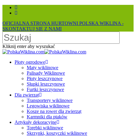
Skip
facebook
to
instagram
main
OFICJALNA STRONA HURTOWNI POLSKA WIKLINA -
content
SKONTAKTUJ SIĘ Z NAMI
Kliknij enter aby wyszukać
Close
Search
search
Menu
Płoty ogrodowe
Maty wiklinowe
Palisady Wiklinowe
Płoty leszczynowe
Słupki leszczynowe
Furtki leszczynowe
Dla zwierząt
Transportery wiklinowe
Legowiska wiklinowe
Kosze na rower dla zwierząt
Karmniki dla ptaków
Artykuły dekoracyjne
Torebki wiklinowe
Skrzynki, koszyczki wiklinowe