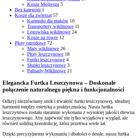
Kosze Mojżesza
5
Bez kategorii
1
Kosze dla zwierząt
57
Karmniki dla ptaków
10
Transportery wiklinowe
11
Legowiska wiklinowe
24
Kosze na rower
12
Płoty ogrodowe
72
Maty wiklinowe
26
Płoty leszczynowe
18
Furtki leszczynowe
4
Słupki leszczynowe
3
Palisady Wiklinowe
21
Elegancka Furtka Leszczynowa – Doskonałe
połączenie naturalnego piękna i funkcjonalności
Odkryj niezrównany urok i trwałość furtki leszczynowej, idealnej
harmonii między estetyką a praktycznością. Nasza furtka
leszczynowa została starannie wykonana z wysokiej jakości drewna
leszczynowego. Aby zapewnić nie tylko wyjątkowy wygląd, ale
również solidną konstrukcję, która przetrwa wiele lat.
Dzięki precyzyjnemu wykonaniu i dbałości o detale, nasza furtka