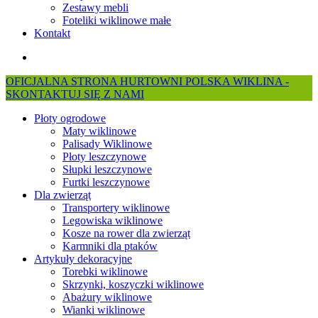
Zestawy mebli
Foteliki wiklinowe małe
Kontakt
search
OFICJALNA STRONA HURTOWNI POLSKA WIKLINA -
SKONTAKTUJ SIĘ Z NAMI
Płoty ogrodowe
Maty wiklinowe
Palisady Wiklinowe
Płoty leszczynowe
Słupki leszczynowe
Furtki leszczynowe
Dla zwierząt
Transportery wiklinowe
Legowiska wiklinowe
Kosze na rower dla zwierząt
Karmniki dla ptaków
Artykuły dekoracyjne
Torebki wiklinowe
Skrzynki, koszyczki wiklinowe
Abażury wiklinowe
Wianki wiklinowe