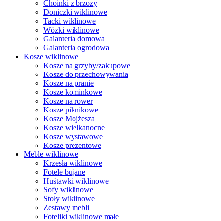
Choinki z brzozy
Doniczki wiklinowe
Tacki wiklinowe
Wózki wiklinowe
Galanteria domowa
Galanteria ogrodowa
Kosze wiklinowe
Kosze na grzyby/zakupowe
Kosze do przechowywania
Kosze na pranie
Kosze kominkowe
Kosze na rower
Kosze piknikowe
Kosze Mojżesza
Kosze wielkanocne
Kosze wystawowe
Kosze prezentowe
Meble wiklinowe
Krzesła wiklinowe
Fotele bujane
Huśtawki wiklinowe
Sofy wiklinowe
Stoły wiklinowe
Zestawy mebli
Foteliki wiklinowe małe