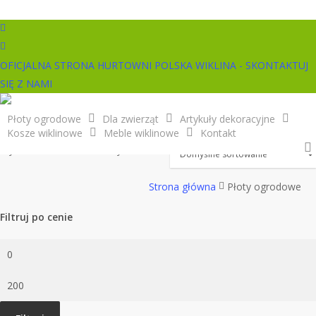
Skip
to
facebook
main
instagram
content
OFICJALNA STRONA HURTOWNI POLSKA WIKLINA - SKONTAKTUJ
SIĘ Z NAMI
Płoty ogrodowe
Płoty ogrodowe
Dla zwierząt
Artykuły dekoracyjne
Kosze wiklinowe
Meble wiklinowe
Kontakt
Wyświetlanie 1–10 z 72 wyników
Strona główna
Płoty ogrodowe
Filtruj po cenie
Cena
min.
Cena
maks.