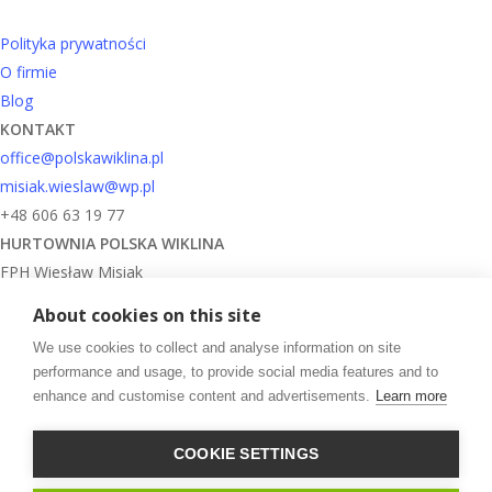
Polityka prywatności
O firmie
Blog
KONTAKT
office@polskawiklina.pl
misiak.wieslaw@wp.pl
+48 606 63 19 77
HURTOWNIA
POLSKA WIKLINA
FPH Wiesław Misiak
Kopki, ul. Wygoda 58
About cookies on this site
37-420 Rudnik nad Sanem
We use cookies to collect and analyse information on site
performance and usage, to provide social media features and to
enhance and customise content and advertisements.
Learn more
© 2026 PolskaWiklina.com.
facebook
COOKIE SETTINGS
instagram