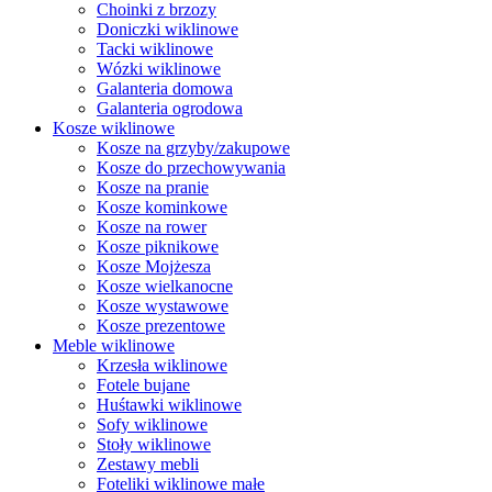
Choinki z brzozy
Doniczki wiklinowe
Tacki wiklinowe
Wózki wiklinowe
Galanteria domowa
Galanteria ogrodowa
Kosze wiklinowe
Kosze na grzyby/zakupowe
Kosze do przechowywania
Kosze na pranie
Kosze kominkowe
Kosze na rower
Kosze piknikowe
Kosze Mojżesza
Kosze wielkanocne
Kosze wystawowe
Kosze prezentowe
Meble wiklinowe
Krzesła wiklinowe
Fotele bujane
Huśtawki wiklinowe
Sofy wiklinowe
Stoły wiklinowe
Zestawy mebli
Foteliki wiklinowe małe