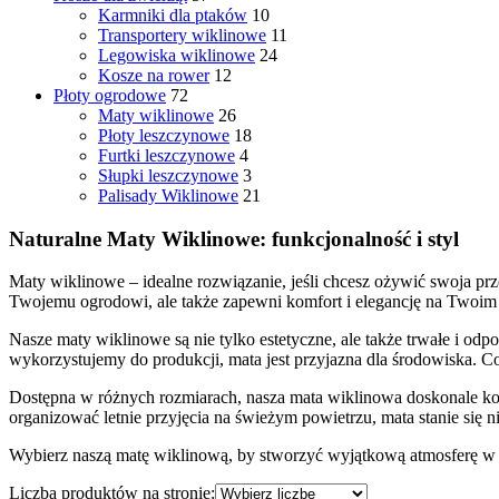
Karmniki dla ptaków
10
Transportery wiklinowe
11
Legowiska wiklinowe
24
Kosze na rower
12
Płoty ogrodowe
72
Maty wiklinowe
26
Płoty leszczynowe
18
Furtki leszczynowe
4
Słupki leszczynowe
3
Palisady Wiklinowe
21
Naturalne Maty Wiklinowe: funkcjonalność i styl
Maty wiklinowe – idealne rozwiązanie, jeśli chcesz ożywić swoja prz
Twojemu ogrodowi, ale także zapewni komfort i elegancję na Twoim b
Nasze maty wiklinowe są nie tylko estetyczne, ale także trwałe i od
wykorzystujemy do produkcji, mata jest przyjazna dla środowiska. C
Dostępna w różnych rozmiarach, nasza mata wiklinowa doskonale komp
organizować letnie przyjęcia na świeżym powietrzu, mata stanie się 
Wybierz naszą matę wiklinową, by stworzyć wyjątkową atmosferę w swo
Liczba produktów na stronie: