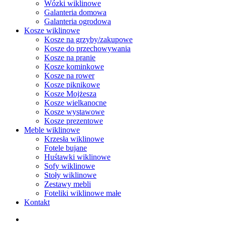
Wózki wiklinowe
Galanteria domowa
Galanteria ogrodowa
Kosze wiklinowe
Kosze na grzyby/zakupowe
Kosze do przechowywania
Kosze na pranie
Kosze kominkowe
Kosze na rower
Kosze piknikowe
Kosze Mojżesza
Kosze wielkanocne
Kosze wystawowe
Kosze prezentowe
Meble wiklinowe
Krzesła wiklinowe
Fotele bujane
Huśtawki wiklinowe
Sofy wiklinowe
Stoły wiklinowe
Zestawy mebli
Foteliki wiklinowe małe
Kontakt