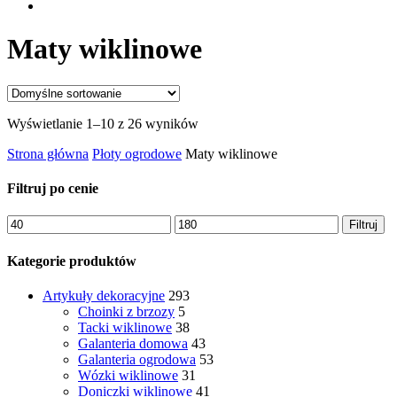
Maty wiklinowe
Wyświetlanie 1–10 z 26 wyników
Strona główna
Płoty ogrodowe
Maty wiklinowe
Filtruj po cenie
Cena
Cena
Filtruj
min.
maks.
Kategorie produktów
Artykuły dekoracyjne
293
Choinki z brzozy
5
Tacki wiklinowe
38
Galanteria domowa
43
Galanteria ogrodowa
53
Wózki wiklinowe
31
Doniczki wiklinowe
41