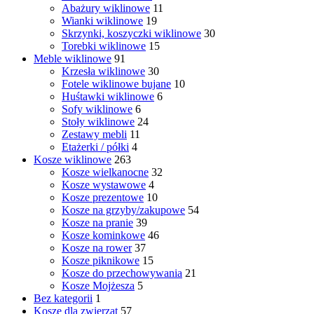
Abażury wiklinowe
11
Wianki wiklinowe
19
Skrzynki, koszyczki wiklinowe
30
Torebki wiklinowe
15
Meble wiklinowe
91
Krzesła wiklinowe
30
Fotele wiklinowe bujane
10
Huśtawki wiklinowe
6
Sofy wiklinowe
6
Stoły wiklinowe
24
Zestawy mebli
11
Etażerki / półki
4
Kosze wiklinowe
263
Kosze wielkanocne
32
Kosze wystawowe
4
Kosze prezentowe
10
Kosze na grzyby/zakupowe
54
Kosze na pranie
39
Kosze kominkowe
46
Kosze na rower
37
Kosze piknikowe
15
Kosze do przechowywania
21
Kosze Mojżesza
5
Bez kategorii
1
Kosze dla zwierząt
57