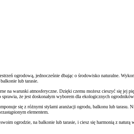
estrzeń ogrodową, jednocześnie dbając o środowisko naturalne. Wykona
alkonie lub tarasie.
porne na warunki atmosferyczne. Dzięki czemu możesz cieszyć się jej p
o sprawia, że ​​jest doskonałym wyborem dla ekologicznych ogrodników
onuje się z różnymi stylami aranżacji ogrodu, balkonu lub tarasu. Ni
niezastąpionym elementem.
im ogrodzie, na balkonie lub tarasie, i ciesz się harmonią z naturą w