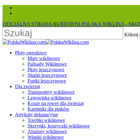
Skip
facebook
to
instagram
main
OFICJALNA STRONA HURTOWNI POLSKA WIKLINA - SKON
content
Kliknij
Close
Search
search
Menu
Płoty ogrodowe
Maty wiklinowe
Palisady Wiklinowe
Płoty leszczynowe
Słupki leszczynowe
Furtki leszczynowe
Dla zwierząt
Transportery wiklinowe
Legowiska wiklinowe
Kosze na rower dla zwierząt
Karmniki dla ptaków
Artykuły dekoracyjne
Torebki wiklinowe
Skrzynki, koszyczki wiklinowe
Abażury wiklinowe
Wianki wiklinowe