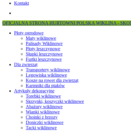
Kontakt
search
OFICJALNA STRONA HURTOWNI POLSKA WIKLINA - SKON
Płoty ogrodowe
Maty wiklinowe
Palisady Wiklinowe
Płoty leszczynowe
Słupki leszczynowe
Furtki leszczynowe
Dla zwierząt
Transportery wiklinowe
Legowiska wiklinowe
Kosze na rower dla zwierząt
Karmniki dla ptaków
Artykuły dekoracyjne
Torebki wiklinowe
Skrzynki, koszyczki wiklinowe
Abażury wiklinowe
Wianki wiklinowe
Choinki z brzozy
Doniczki wiklinowe
Tacki wiklinowe