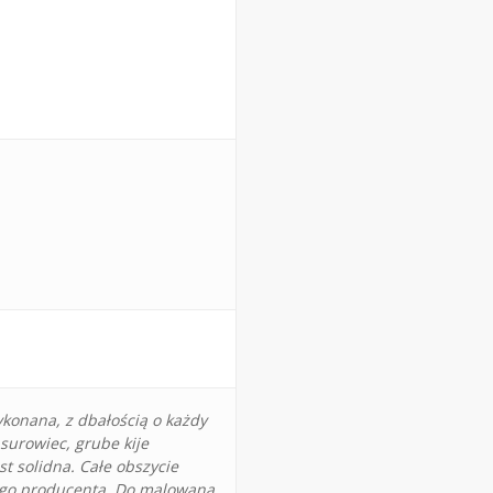
ykonana, z dbałością o każdy
 surowiec, grube kije
st solidna. Całe obszycie
iego producenta. Do malowana