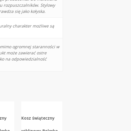
u rozpuszczalników. Stylowy
awdza się jako kołyska.
uralny charakter możliwe są
Pomimo ogromnej staranności w
ukt może zawierać ostre
lko na odpowiedzialność
czny
Kosz świąteczny
lerko
wiklinowy Bolerko