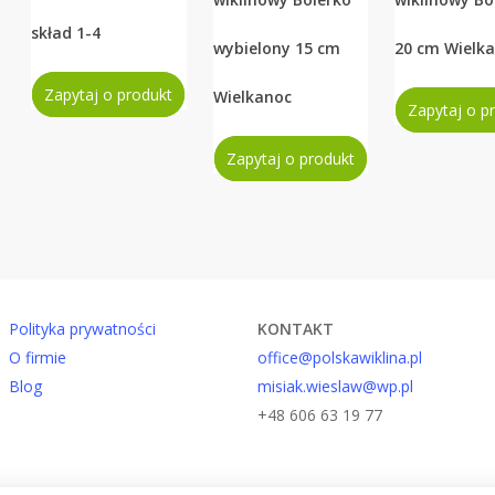
skład 1-4
wybielony 15 cm
20 cm Wielk
Zapytaj o produkt
Wielkanoc
Zapytaj o p
Zapytaj o produkt
Polityka prywatności
KONTAKT
O firmie
office@polskawiklina.pl
Blog
misiak.wieslaw@wp.pl
+48 606 63 19 77