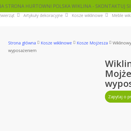
NA STRONA HURTOWNI POLSKA WIKLINA - SKONTAKTUJ SI
zwierząt
Artykuły dekoracyjne
Kosze wiklinowe
Meble wik
Strona główna
Kosze wiklinowe
Kosze Mojżesza
Wiklinowy
wyposażeniem
Wikli
Mojże
wypo
Zapytaj o p