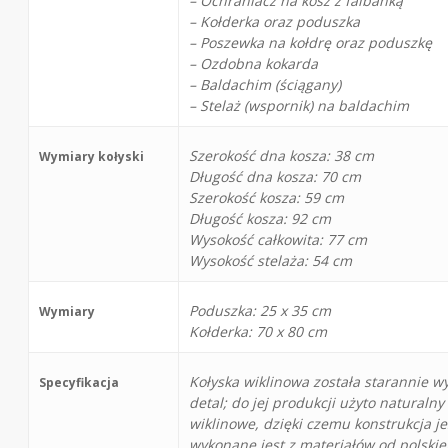
– Ochraniacz na kosz z falbanką
– Kołderka oraz poduszka
– Poszewka na kołdrę oraz poduszkę
– Ozdobna kokarda
– Baldachim (ściągany)
– Stelaż (wspornik) na baldachim
Szerokość dna kosza: 38 cm
Wymiary kołyski
Długość dna kosza: 70 cm
Szerokość kosza: 59 cm
Długość kosza: 92 cm
Wysokość całkowita: 77 cm
Wysokość stelaża: 54 cm
Poduszka: 25 x 35 cm
Wymiary
Kołderka: 70 x 80 cm
Kołyska wiklinowa została starannie w
Specyfikacja
detal; do jej produkcji użyto naturalny
wiklinowe, dzięki czemu konstrukcja je
wykonane jest z materiałów od polsk