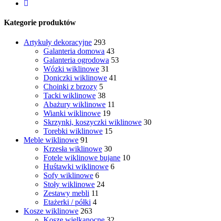
Kategorie produktów
Artykuły dekoracyjne
293
Galanteria domowa
43
Galanteria ogrodowa
53
Wózki wiklinowe
31
Doniczki wiklinowe
41
Choinki z brzozy
5
Tacki wiklinowe
38
Abażury wiklinowe
11
Wianki wiklinowe
19
Skrzynki, koszyczki wiklinowe
30
Torebki wiklinowe
15
Meble wiklinowe
91
Krzesła wiklinowe
30
Fotele wiklinowe bujane
10
Huśtawki wiklinowe
6
Sofy wiklinowe
6
Stoły wiklinowe
24
Zestawy mebli
11
Etażerki / półki
4
Kosze wiklinowe
263
Kosze wielkanocne
32