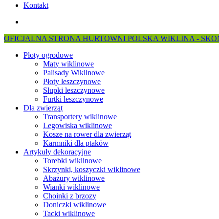
Kontakt
search
OFICJALNA STRONA HURTOWNI POLSKA WIKLINA - SKON
Płoty ogrodowe
Maty wiklinowe
Palisady Wiklinowe
Płoty leszczynowe
Słupki leszczynowe
Furtki leszczynowe
Dla zwierząt
Transportery wiklinowe
Legowiska wiklinowe
Kosze na rower dla zwierząt
Karmniki dla ptaków
Artykuły dekoracyjne
Torebki wiklinowe
Skrzynki, koszyczki wiklinowe
Abażury wiklinowe
Wianki wiklinowe
Choinki z brzozy
Doniczki wiklinowe
Tacki wiklinowe