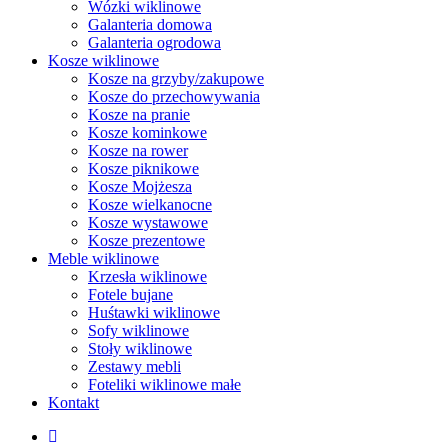
Wózki wiklinowe
Galanteria domowa
Galanteria ogrodowa
Kosze wiklinowe
Kosze na grzyby/zakupowe
Kosze do przechowywania
Kosze na pranie
Kosze kominkowe
Kosze na rower
Kosze piknikowe
Kosze Mojżesza
Kosze wielkanocne
Kosze wystawowe
Kosze prezentowe
Meble wiklinowe
Krzesła wiklinowe
Fotele bujane
Huśtawki wiklinowe
Sofy wiklinowe
Stoły wiklinowe
Zestawy mebli
Foteliki wiklinowe małe
Kontakt