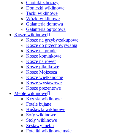
Choinki z brzozy
Doniczki wiklinowe
Tacki wiklinowe
Wózki wiklinowe
Galanteria domowa
Galanteria ogrodowa
Kosze wiklinowe
Kosze na grzyby/zakupowe
Kosze do przechowywania
Kosze na pranie
Kosze kominkowe
Kosze na rower
Kosze piknikowe
Kosze Mojżesza
Kosze wielkanocne
Kosze wystawowe
Kosze prezentowe
Meble wiklinowe
Krzesła wiklinowe
Fotele bujane
Huśtawki wiklinowe
Sofy wiklinowe
Stoły wiklinowe
Zestawy mebli
Foteliki wiklinowe małe