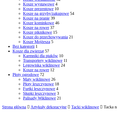
Kosze wystawowe
4
Kosze prezentowe
10
Kosze na grzyby/zakupowe
54
Kosze na pranie
39
Kosze kominkowe
46
Kosze na rower
37
Kosze piknikowe
15
Kosze do przechowywania
21
Kosze Mojżesza
5
Bez kategorii
1
Kosze dla zwierząt
57
Karmniki dla ptaków
10
Transportery wiklinowe
11
Legowiska wiklinowe
24
Kosze na rower
12
Płoty ogrodowe
72
Maty wiklinowe
26
Płoty leszczynowe
18
Furtki leszczynowe
4
Słupki leszczynowe
3
Palisady Wiklinowe
21
Strona główna
Artykuły dekoracyjne
Tacki wiklinowe
Tacka na