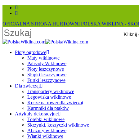
Skip
facebook
to
instagram
main
OFICJALNA STRONA HURTOWNI POLSKA WIKLINA - SKON
content
Kliknij
Close
Search
search
Menu
Płoty ogrodowe
Maty wiklinowe
Palisady Wiklinowe
Płoty leszczynowe
Słupki leszczynowe
Furtki leszczynowe
Dla zwierząt
Transportery wiklinowe
Legowiska wiklinowe
Kosze na rower dla zwierząt
Karmniki dla ptaków
Artykuły dekoracyjne
Torebki wiklinowe
Skrzynki, koszyczki wiklinowe
Abażury wiklinowe
Wianki wiklinowe