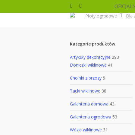
Skip
OFICJAL
facebook
instagram
to
Płoty ogrodowe
Dla 
main
content
Kategorie produktów
Artykuły dekoracyjne
293
Doniczki wiklinowe
41
Choinki z brzozy
5
Tacki wiklinowe
38
Galanteria domowa
43
Galanteria ogrodowa
53
Wózki wiklinowe
31