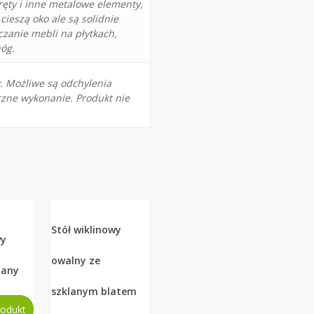
ręty i inne metalowe elementy,
cieszą oko ale są solidnie
czanie mebli na płytkach,
nóg.
. Możliwe są odchylenia
czne wykonanie. Produkt nie
Stół wiklinowy
wy
owalny ze
jany
szklanym blatem
rodukt