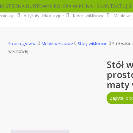
NA STRONA HURTOWNI POLSKA WIKLINA - SKONTAKTUJ SI
zwierząt
Artykuły dekoracyjne
Kosze wiklinowe
Meble wik
Strona główna
Meble wiklinowe
Stoły wiklinowe
Stół wikli
wiklinowej
Stół 
prost
maty 
Zapytaj o p