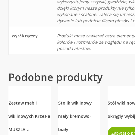
wykorzystujemy zszywki, gwoździe, wk
dzięki którym nasze produkty nie tylko 
wykonane i scalone. Zaleca się umiesz
dywanie lub podbicie filcem płozów i 
Produkt może zawierać ostre elementy
Wyrób ręczny
kolorów i rozmiarów ze względu na rę
posiada atestów.
Podobne produkty
Zestaw mebli
Stolik wiklinowy
Stół wiklino
wiklinowych Krzesła
mały kremowo-
okrągły wybi
MUSZLA z
biały
Zapytaj o p