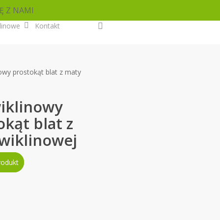
Ę Z NAMI
search
linowe
Kontakt
nowy prostokąt blat z maty
wiklinowy
okąt blat z
wiklinowej
rodukt