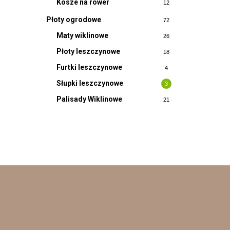
Kosze na rower
12
Płoty ogrodowe
72
Maty wiklinowe
26
Płoty leszczynowe
18
Furtki leszczynowe
4
Słupki leszczynowe
3
Palisady Wiklinowe
21