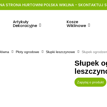
NA STRONA HURTOWNI POLSKA WIKLINA - SKONTAKTUJ SI
Artykuły
Kosze
Dekoracyjne
Wiklinowe
główna
Płoty ogrodowe
Słupki leszczynowe
Słupek ogrodzen
Słupek o
leszczyn
Zapytaj o produkt