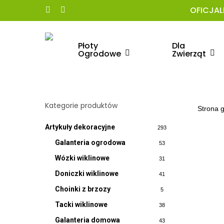
Skip
OFICJAL
facebook
instagram
to
main
content
Płoty
Dla
Ogrodowe
Zwierząt
Kliknij enter aby wyszukać
Kategorie produktów
Strona 
Artykuły dekoracyjne
293
Galanteria ogrodowa
53
Wózki wiklinowe
31
Doniczki wiklinowe
41
Choinki z brzozy
5
Tacki wiklinowe
38
Galanteria domowa
43