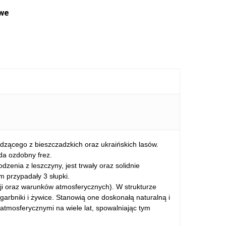
we
zącego z bieszczadzkich oraz ukraińskich lasów.
ada ozdobny frez.
zenia z leszczyny, jest trwały oraz solidnie
m przypadały 3 słupki.
cji oraz warunków atmosferycznych). W strukturze
arbniki i żywice. Stanowią one doskonałą naturalną i
tmosferycznymi na wiele lat, spowalniając tym