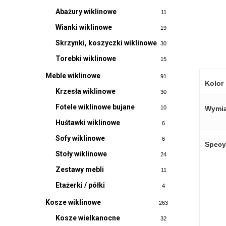
Abażury wiklinowe
11
Wianki wiklinowe
19
Skrzynki, koszyczki wiklinowe
30
Torebki wiklinowe
15
Meble wiklinowe
91
Kolor
Krzesła wiklinowe
30
Fotele wiklinowe bujane
Wymia
10
Huśtawki wiklinowe
6
Sofy wiklinowe
6
Specy
Stoły wiklinowe
24
Zestawy mebli
11
Etażerki / półki
4
Kosze wiklinowe
263
Kosze wielkanocne
32