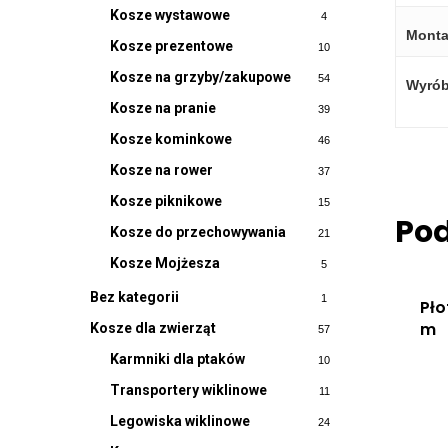
Kosze wystawowe
4
Monta
Kosze prezentowe
10
Kosze na grzyby/zakupowe
54
Wyrób
Kosze na pranie
39
Kosze kominkowe
46
Kosze na rower
37
Kosze piknikowe
15
Po
Kosze do przechowywania
21
Kosze Mojżesza
5
Bez kategorii
1
Pło
m
Kosze dla zwierząt
57
Karmniki dla ptaków
10
Transportery wiklinowe
11
Legowiska wiklinowe
24