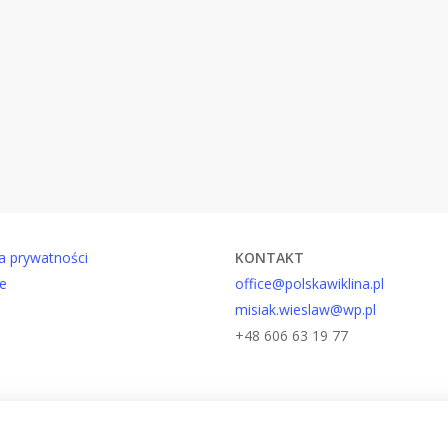
ka prywatności
KONTAKT
e
office@polskawiklina.pl
misiak.wieslaw@wp.pl
+48 606 63 19 77
facebook