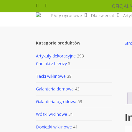
Skip
OFICJAL
facebook
instagram
to
Płoty ogrodowe
Dla zwierząt
Arty
main
content
Kategorie produktów
Str
Artykuły dekoracyjne
293
Choinki z brzozy
5
Tacki wiklinowe
38
Galanteria domowa
43
Galanteria ogrodowa
53
I
Wózki wiklinowe
31
Doniczki wiklinowe
41