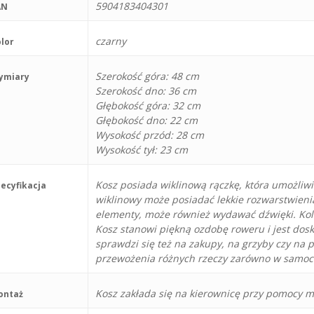
5904183404301
AN
czarny
lor
Szerokość góra: 48 cm
ymiary
Szerokość dno: 36 cm
Głębokość góra: 32 cm
Głębokość dno: 22 cm
Wysokość przód: 28 cm
Wysokość tył: 23 cm
Kosz posiada wiklinową rączkę, która umożliw
ecyfikacja
wiklinowy może posiadać lekkie rozwarstwienia
elementy, może również wydawać dźwięki. Kolo
Kosz stanowi piękną ozdobę roweru i jest dosk
sprawdzi się też na zakupy, na grzyby czy na p
przewożenia różnych rzeczy zarówno w samoch
Kosz zakłada się na kierownicę przy pomocy 
ontaż