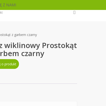
Ę Z NAMI
search
kt
ostokąt z garbem czarny
z wiklinowy Prostokąt
arbem czarny
j o produkt