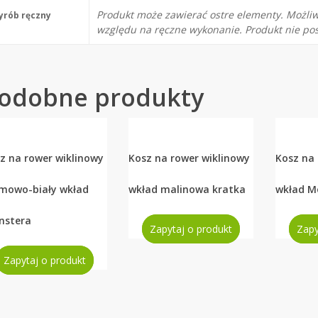
Produkt może zawierać ostre elementy. Możliw
rób ręczny
względu na ręczne wykonanie. Produkt nie pos
odobne produkty
z na rower wiklinowy
Kosz na rower wiklinowy
Kosz na 
mowo-biały wkład
wkład malinowa kratka
wkład M
nstera
Zapytaj o produkt
Zapy
Zapytaj o produkt