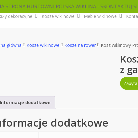
NA STRONA HURTOWNI POLSKA WIKLINA - SKONTAKTUJ SI
kuły dekoracyjne
Kosze wiklinowe
Meble wiklinowe
Konta
ona główna
Kosze wiklinowe
Kosze na rower
Kosz wiklinowy Pr
Kos
z g
Zapyta
Informacje dodatkowe
nformacje dodatkowe