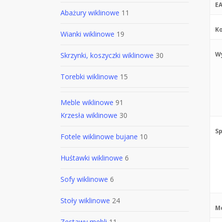
E
Abażury wiklinowe
11
Ko
Wianki wiklinowe
19
W
Skrzynki, koszyczki wiklinowe
30
Torebki wiklinowe
15
Meble wiklinowe
91
Krzesła wiklinowe
30
Sp
Fotele wiklinowe bujane
10
Huśtawki wiklinowe
6
Sofy wiklinowe
6
Stoły wiklinowe
24
M
Zestawy mebli
11