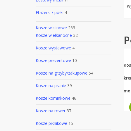
Wy
Etażerki / półki
4
Kosze wiklinowe
263
Kosze wielkanocne
32
P
Kosze wystawowe
4
Kosze prezentowe
10
Kos
Kosze na grzyby/zakupowe
54
kre
Kosze na pranie
39
mo
Kosze kominkowe
46
Kosze na rower
37
Kosze piknikowe
15