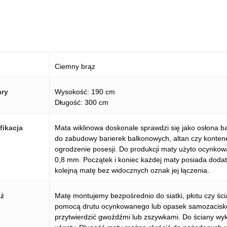
Ciemny brąz
ry
Wysokość: 190 cm
Długość: 300 cm
fikacja
Mata wiklinowa doskonale sprawdzi się jako osłona 
do zabudowy barierek balkonowych, altan czy konten
ogrodzenie posesji. Do produkcji maty użyto ocynkow
0,8 mm. Początek i koniec każdej maty posiada doda
kolejną matę bez widocznych oznak jej łączenia.
ż
Matę montujemy bezpośrednio do siatki, płotu czy śc
pomocą drutu ocynkowanego lub opasek samozacisk
przytwierdzić gwoźdźmi lub zszywkami. Do ściany wyk