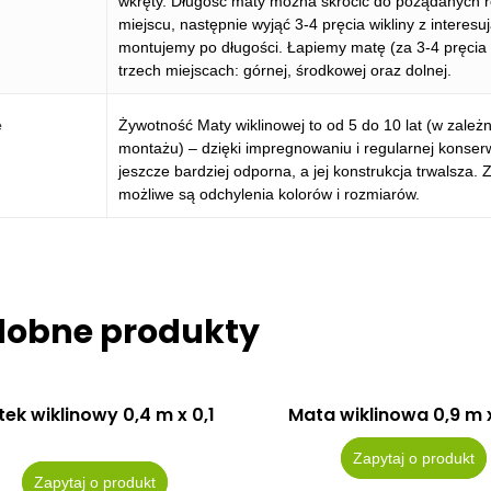
wkręty. Długość maty można skrócić do pożądanych 
miejscu, następnie wyjąć 3-4 pręcia wikliny z interes
montujemy po długości. Łapiemy matę (za 3-4 pręcia
trzech miejscach: górnej, środkowej oraz dolnej.
e
Żywotność Maty wiklinowej to od 5 do 10 lat (w zale
montażu) – dzięki impregnowaniu i regularnej konser
jeszcze bardziej odporna, a jej konstrukcja trwalsza.
możliwe są odchylenia kolorów i rozmiarów.
dobne produkty
tek wiklinowy 0,4 m x 0,1
Mata wiklinowa 0,9 m 
Zapytaj o produkt
Zapytaj o produkt