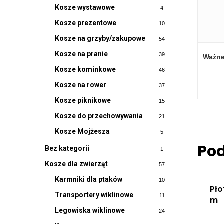
Kosze wystawowe
4
Kosze prezentowe
10
Kosze na grzyby/zakupowe
54
Kosze na pranie
39
Ważn
Kosze kominkowe
46
Kosze na rower
37
Kosze piknikowe
15
Kosze do przechowywania
21
Kosze Mojżesza
5
Po
Bez kategorii
1
Kosze dla zwierząt
57
Karmniki dla ptaków
10
Pło
Transportery wiklinowe
11
m
Legowiska wiklinowe
24