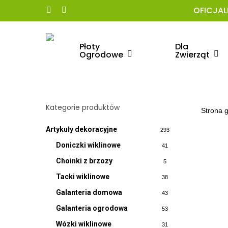
Skip
OFICJAL
facebook
instagram
to
main
content
Płoty
Dla
Ogrodowe
Zwierząt
Kliknij enter aby wyszukać
Kategorie produktów
Strona 
Artykuły dekoracyjne
293
Doniczki wiklinowe
41
Choinki z brzozy
5
Tacki wiklinowe
38
Galanteria domowa
43
Galanteria ogrodowa
53
Wózki wiklinowe
31