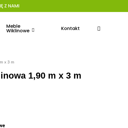
Ę Z NAMI
Meble
search
Kontakt
Wiklinowe
 m x 3 m
linowa 1,90 m x 3 m
we