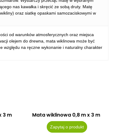
rozmiarów. Wystarczy przeciąć matę w wybranym
ującego nas kawałka i skręcić ze sobą druty. Matę
 wikliny) oraz siatkę opaskami samozaciskowymi w
żności od warunków atmosferycznych oraz miejsca
wacji olejem do drewna, mata wiklinowa może być
 Ze względu na ręczne wykonanie i naturalny charakter
x 3 m
Mata wiklinowa 0,8 m x 3 m
Zapytaj o produkt