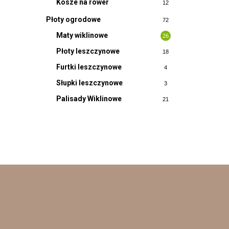
Kosze na rower
12
Płoty ogrodowe
72
Maty wiklinowe
26
Płoty leszczynowe
18
Furtki leszczynowe
4
Słupki leszczynowe
3
Palisady Wiklinowe
21