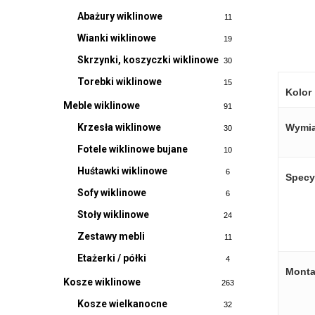
Abażury wiklinowe
11
Wianki wiklinowe
19
Skrzynki, koszyczki wiklinowe
30
Torebki wiklinowe
15
Kolor
Meble wiklinowe
91
Wymia
Krzesła wiklinowe
30
Fotele wiklinowe bujane
10
Huśtawki wiklinowe
6
Specy
Sofy wiklinowe
6
Stoły wiklinowe
24
Zestawy mebli
11
Etażerki / półki
4
Monta
Kosze wiklinowe
263
Kosze wielkanocne
32