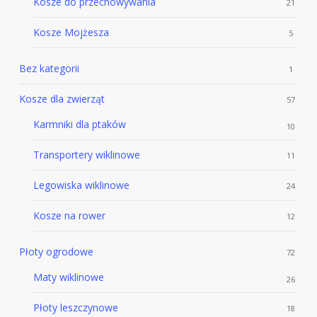
Kosze do przechowywania
21
Kosze Mojżesza
5
Bez kategorii
1
Kosze dla zwierząt
57
Karmniki dla ptaków
10
Transportery wiklinowe
11
Legowiska wiklinowe
24
Kosze na rower
12
Płoty ogrodowe
72
Maty wiklinowe
26
Płoty leszczynowe
18