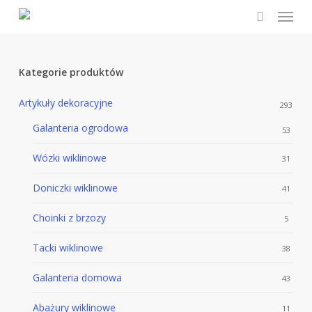
Menu
Skip
to
search
main
content
Kategorie produktów
Artykuły dekoracyjne
293
Galanteria ogrodowa
53
Wózki wiklinowe
31
Doniczki wiklinowe
41
Choinki z brzozy
5
Tacki wiklinowe
38
Galanteria domowa
43
Abażury wiklinowe
11