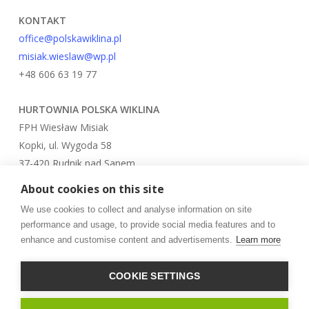
KONTAKT
office@polskawiklina.pl
misiak.wieslaw@wp.pl
+48 606 63 19 77
HURTOWNIA
POLSKA WIKLINA
FPH Wiesław Misiak
Kopki, ul. Wygoda 58
37-420 Rudnik nad Sanem
About cookies on this site
We use cookies to collect and analyse information on site
© 2026 PolskaWiklina.com.
performance and usage, to provide social media features and to
enhance and customise content and advertisements.
Learn more
facebook
instagram
COOKIE SETTINGS