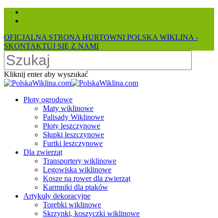
Skip
facebook
to
instagram
main
OFICJALNA STRONA HURTOWNI POLSKA WIKLINA -
content
SKONTAKTUJ SIĘ Z NAMI
Kliknij enter aby wyszukać
Close
Search
search
Menu
Płoty ogrodowe
Maty wiklinowe
Palisady Wiklinowe
Płoty leszczynowe
Słupki leszczynowe
Furtki leszczynowe
Dla zwierząt
Transportery wiklinowe
Legowiska wiklinowe
Kosze na rower dla zwierząt
Karmniki dla ptaków
Artykuły dekoracyjne
Torebki wiklinowe
Skrzynki, koszyczki wiklinowe