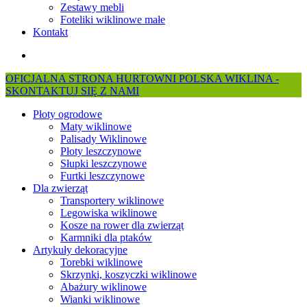
Zestawy mebli
Foteliki wiklinowe małe
Kontakt
search
OFICJALNA STRONA HURTOWNI POLSKA WIKLINA -
SKONTAKTUJ SIĘ Z NAMI
Płoty ogrodowe
Maty wiklinowe
Palisady Wiklinowe
Płoty leszczynowe
Słupki leszczynowe
Furtki leszczynowe
Dla zwierząt
Transportery wiklinowe
Legowiska wiklinowe
Kosze na rower dla zwierząt
Karmniki dla ptaków
Artykuły dekoracyjne
Torebki wiklinowe
Skrzynki, koszyczki wiklinowe
Abażury wiklinowe
Wianki wiklinowe