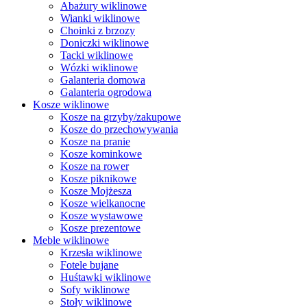
Abażury wiklinowe
Wianki wiklinowe
Choinki z brzozy
Doniczki wiklinowe
Tacki wiklinowe
Wózki wiklinowe
Galanteria domowa
Galanteria ogrodowa
Kosze wiklinowe
Kosze na grzyby/zakupowe
Kosze do przechowywania
Kosze na pranie
Kosze kominkowe
Kosze na rower
Kosze piknikowe
Kosze Mojżesza
Kosze wielkanocne
Kosze wystawowe
Kosze prezentowe
Meble wiklinowe
Krzesła wiklinowe
Fotele bujane
Huśtawki wiklinowe
Sofy wiklinowe
Stoły wiklinowe