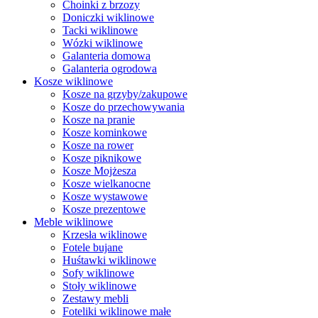
Choinki z brzozy
Doniczki wiklinowe
Tacki wiklinowe
Wózki wiklinowe
Galanteria domowa
Galanteria ogrodowa
Kosze wiklinowe
Kosze na grzyby/zakupowe
Kosze do przechowywania
Kosze na pranie
Kosze kominkowe
Kosze na rower
Kosze piknikowe
Kosze Mojżesza
Kosze wielkanocne
Kosze wystawowe
Kosze prezentowe
Meble wiklinowe
Krzesła wiklinowe
Fotele bujane
Huśtawki wiklinowe
Sofy wiklinowe
Stoły wiklinowe
Zestawy mebli
Foteliki wiklinowe małe