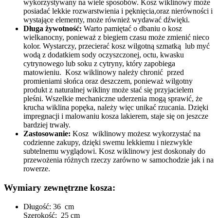
wykorzystywany na wiele sposobów. Kosz wiklinowy może
posiadać lekkie rozwarstwienia i pęknięcia,oraz nierówności i
wystające elementy, może również wydawać dźwięki.
Długa żywotność:
Warto pamiętać o dbaniu o kosz
wielkanocny, ponieważ z biegiem czasu może zmienić nieco
kolor. Wystarczy, przecierać kosz wilgotną szmatką lub myć
wodą z dodatkiem sody oczyszczonej, octu, kwasku
cytrynowego lub soku z cytryny, który zapobiega
matowieniu. Kosz wiklinowy należy chronić przed
promieniami słońca oraz deszczem, ponieważ wilgotny
produkt z naturalnej wikliny może stać się przyjacielem
pleśni. Wszelkie mechaniczne uderzenia mogą sprawić, że
krucha wiklina popęka, należy więc unikać rzucania. Dzięki
impregnacji i malowaniu kosza lakierem, staje się on jeszcze
bardziej trwały.
Zastosowanie:
Kosz wiklinowy możesz wykorzystać na
codzienne zakupy, dzięki swemu lekkiemu i niezwykle
subtelnemu wyglądowi. Kosz wiklinowy jest doskonały do
przewożenia różnych rzeczy zarówno w samochodzie jak i na
rowerze.
Wymiary zewnętrzne kosza:
Długość: 36 cm
Szerokość: 25 cm