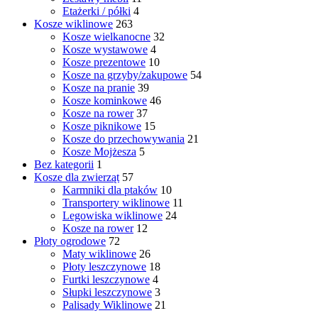
Etażerki / półki
4
Kosze wiklinowe
263
Kosze wielkanocne
32
Kosze wystawowe
4
Kosze prezentowe
10
Kosze na grzyby/zakupowe
54
Kosze na pranie
39
Kosze kominkowe
46
Kosze na rower
37
Kosze piknikowe
15
Kosze do przechowywania
21
Kosze Mojżesza
5
Bez kategorii
1
Kosze dla zwierząt
57
Karmniki dla ptaków
10
Transportery wiklinowe
11
Legowiska wiklinowe
24
Kosze na rower
12
Płoty ogrodowe
72
Maty wiklinowe
26
Płoty leszczynowe
18
Furtki leszczynowe
4
Słupki leszczynowe
3
Palisady Wiklinowe
21