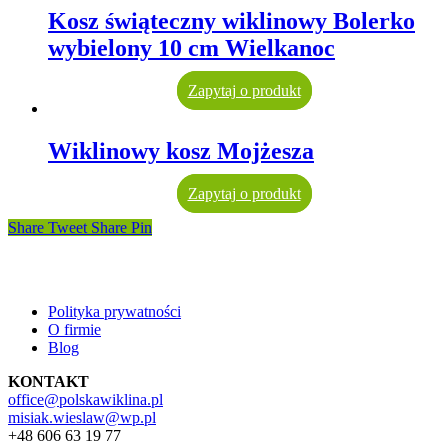
Kosz świąteczny wiklinowy Bolerko
wybielony 10 cm Wielkanoc
Zapytaj o produkt
Wiklinowy kosz Mojżesza
Zapytaj o produkt
Share
Tweet
Share
Pin
Polityka prywatności
O firmie
Blog
KONTAKT
office@polskawiklina.pl
misiak.wieslaw@wp.pl
+48 606 63 19 77