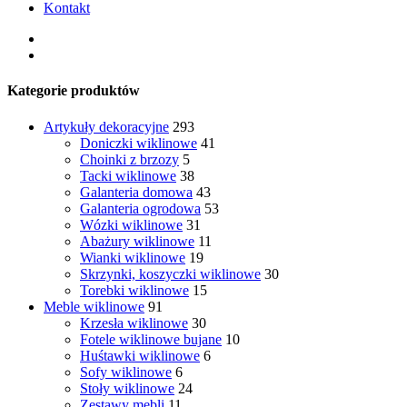
Kontakt
Kategorie produktów
Artykuły dekoracyjne
293
Doniczki wiklinowe
41
Choinki z brzozy
5
Tacki wiklinowe
38
Galanteria domowa
43
Galanteria ogrodowa
53
Wózki wiklinowe
31
Abażury wiklinowe
11
Wianki wiklinowe
19
Skrzynki, koszyczki wiklinowe
30
Torebki wiklinowe
15
Meble wiklinowe
91
Krzesła wiklinowe
30
Fotele wiklinowe bujane
10
Huśtawki wiklinowe
6
Sofy wiklinowe
6
Stoły wiklinowe
24
Zestawy mebli
11