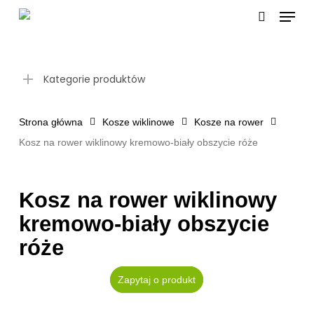
Skip
Menu
to
search
main
content
Kategorie produktów
Strona główna
Kosze wiklinowe
Kosze na rower
Kosz na rower wiklinowy kremowo-biały obszycie róże
Kosz na rower wiklinowy
kremowo-biały obszycie
róże
Zapytaj o produkt