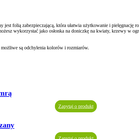
 jest folią zabezpieczającą, która ułatwia użytkowanie i pielęgnację
możesz wykorzystać jako osłonka na doniczkę na kwiaty, krzewy w ogro
r możliwe są odchylenia kolorów i rozmiarów.
amrą
Zapytaj o produkt
rzany
Zapytaj o produkt