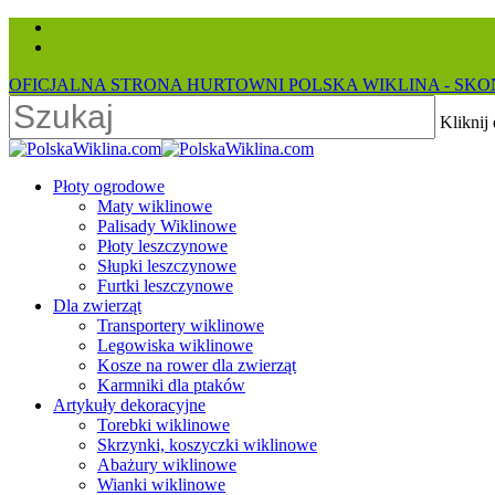
Skip
facebook
to
instagram
main
OFICJALNA STRONA HURTOWNI POLSKA WIKLINA - SKON
content
Kliknij
Close
Search
search
Menu
Płoty ogrodowe
Maty wiklinowe
Palisady Wiklinowe
Płoty leszczynowe
Słupki leszczynowe
Furtki leszczynowe
Dla zwierząt
Transportery wiklinowe
Legowiska wiklinowe
Kosze na rower dla zwierząt
Karmniki dla ptaków
Artykuły dekoracyjne
Torebki wiklinowe
Skrzynki, koszyczki wiklinowe
Abażury wiklinowe
Wianki wiklinowe