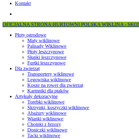
Kontakt
search
OFICJALNA STRONA HURTOWNI POLSKA WIKLINA - SKON
Płoty ogrodowe
Maty wiklinowe
Palisady Wiklinowe
Płoty leszczynowe
Słupki leszczynowe
Furtki leszczynowe
Dla zwierząt
Transportery wiklinowe
Legowiska wiklinowe
Kosze na rower dla zwierząt
Karmniki dla ptaków
Artykuły dekoracyjne
Torebki wiklinowe
Skrzynki, koszyczki wiklinowe
Abażury wiklinowe
Wianki wiklinowe
Choinki z brzozy
Doniczki wiklinowe
Tacki wiklinowe