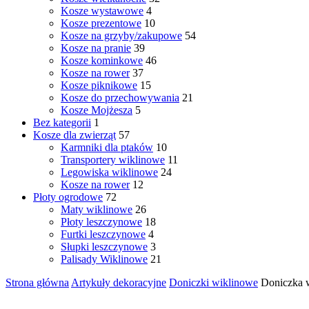
Kosze wystawowe
4
Kosze prezentowe
10
Kosze na grzyby/zakupowe
54
Kosze na pranie
39
Kosze kominkowe
46
Kosze na rower
37
Kosze piknikowe
15
Kosze do przechowywania
21
Kosze Mojżesza
5
Bez kategorii
1
Kosze dla zwierząt
57
Karmniki dla ptaków
10
Transportery wiklinowe
11
Legowiska wiklinowe
24
Kosze na rower
12
Płoty ogrodowe
72
Maty wiklinowe
26
Płoty leszczynowe
18
Furtki leszczynowe
4
Słupki leszczynowe
3
Palisady Wiklinowe
21
Strona główna
Artykuły dekoracyjne
Doniczki wiklinowe
Doniczka w