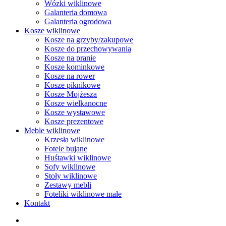
Wózki wiklinowe
Galanteria domowa
Galanteria ogrodowa
Kosze wiklinowe
Kosze na grzyby/zakupowe
Kosze do przechowywania
Kosze na pranie
Kosze kominkowe
Kosze na rower
Kosze piknikowe
Kosze Mojżesza
Kosze wielkanocne
Kosze wystawowe
Kosze prezentowe
Meble wiklinowe
Krzesła wiklinowe
Fotele bujane
Huśtawki wiklinowe
Sofy wiklinowe
Stoły wiklinowe
Zestawy mebli
Foteliki wiklinowe małe
Kontakt