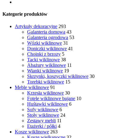
Kategorie produktów
Artykuły dekoracyjne
293
Galanteria domowa
43
Galanteria ogrodowa
53
Wózki wiklinowe
31
Doniczki wiklinowe
41
Choinki z brzozy
5
Tacki wiklinowe
38
Abażury wiklinowe
11
Wianki wiklinowe
19
Skrzynki, koszyczki wiklinowe
30
Torebki wiklinowe
15
Meble wiklinowe
91
Krzesła wiklinowe
30
Fotele wiklinowe bujane
10
Huśtawki wiklinowe
6
Sofy wiklinowe
6
Stoły wiklinowe
24
Zestawy mebli
11
Etażerki / półki
4
Kosze wiklinowe
263
Kosze wielkanocne
32