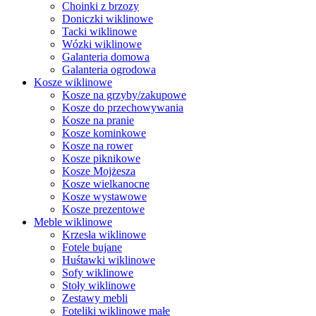
Choinki z brzozy
Doniczki wiklinowe
Tacki wiklinowe
Wózki wiklinowe
Galanteria domowa
Galanteria ogrodowa
Kosze wiklinowe
Kosze na grzyby/zakupowe
Kosze do przechowywania
Kosze na pranie
Kosze kominkowe
Kosze na rower
Kosze piknikowe
Kosze Mojżesza
Kosze wielkanocne
Kosze wystawowe
Kosze prezentowe
Meble wiklinowe
Krzesła wiklinowe
Fotele bujane
Huśtawki wiklinowe
Sofy wiklinowe
Stoły wiklinowe
Zestawy mebli
Foteliki wiklinowe małe