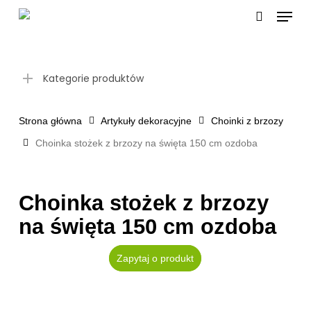
Skip
Menu
to
search
main
content
Kategorie produktów
Strona główna
Artykuły dekoracyjne
Choinki z brzozy
Choinka stożek z brzozy na święta 150 cm ozdoba
Choinka stożek z brzozy
na święta 150 cm ozdoba
Zapytaj o produkt