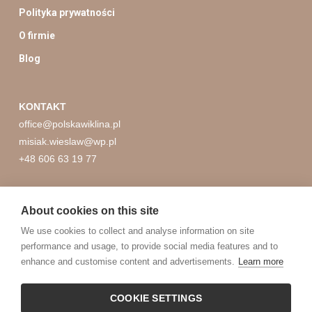
Polityka prywatności
O firmie
Blog
KONTAKT
office@polskawiklina.pl
misiak.wieslaw@wp.pl
+48 606 63 19 77
HURTOWNIA
POLSKA WIKLINA
About cookies on this site
FPH Wiesław Misiak
We use cookies to collect and analyse information on site
Kopki, ul. Wygoda 58
performance and usage, to provide social media features and to
37-420 Rudnik nad Sanem
enhance and customise content and advertisements.
Learn more
COOKIE SETTINGS